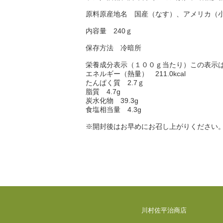
原料原産地名 国産（なす）、アメリカ（
内容量 240ｇ
保存方法 冷暗所
栄養成分表示（１００ｇ当たり）この表示
エネルギー（熱量） 211.0kcal
たんぱく質 2.7ｇ
脂質 4.7g
炭水化物 39.3g
食塩相当量 4.3g
※開封後はお早めにお召し上がりください
川村佐平治商店