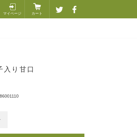
マイページ
カート
子入り甘口
86001110
+