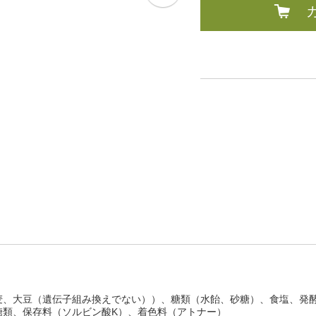
麦、大豆（遺伝子組み換えでない））、糖類（水飴、砂糖）、食塩、発
糖類、保存料（ソルビン酸K）、着色料（アトナー）