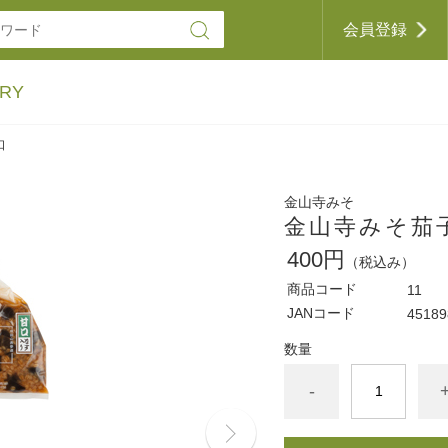
会員登録
RY
口
金山寺みそ
金山寺みそ茄
400円
（税込み）
商品コード
11
JANコード
45189
数量
-