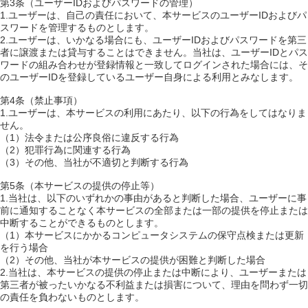
第3条（ユーザーIDおよびパスワードの管理）
1.ユーザーは、自己の責任において、本サービスのユーザーIDおよびパ
スワードを管理するものとします。
2.ユーザーは、いかなる場合にも、ユーザーIDおよびパスワードを第三
者に譲渡または貸与することはできません。当社は、ユーザーIDとパス
ワードの組み合わせが登録情報と一致してログインされた場合には、そ
のユーザーIDを登録しているユーザー自身による利用とみなします。
第4条（禁止事項）
1.ユーザーは、本サービスの利用にあたり、以下の行為をしてはなりま
せん。
（1）法令または公序良俗に違反する行為
（2）犯罪行為に関連する行為
（3）その他、当社が不適切と判断する行為
第5条（本サービスの提供の停止等）
1.当社は、以下のいずれかの事由があると判断した場合、ユーザーに事
前に通知することなく本サービスの全部または一部の提供を停止または
中断することができるものとします。
（1）本サービスにかかるコンピュータシステムの保守点検または更新
を行う場合
（2）その他、当社が本サービスの提供が困難と判断した場合
2.当社は、本サービスの提供の停止または中断により、ユーザーまたは
第三者が被ったいかなる不利益または損害について、理由を問わず一切
の責任を負わないものとします。