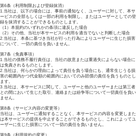
第6条（利用制限および登録抹消）
1.当社は、以下の場合には、事前の通知なく、ユーザーに対して、本サ
ービスの全部もしくは一部の利用を制限し、またはユーザーとしての登
録を抹消することができるものとします。
（1）本規約のいずれかの条項に違反した場合
（2）その他、当社が本サービスの利用を適当でないと判断した場合
2.当社は、本条に基づき当社が行った行為によりユーザーに生じた損害
について、一切の責任を負いません。
第7条（免責事項）
1.当社の債務不履行責任は、当社の故意または重過失によらない場合に
は免責されるものとします。
2.当社は、何らかの理由によって責任を負う場合にも、通常生じうる損
害の範囲内かつ代金額の範囲内においてのみ賠償の責任を負うものとし
ます。
3.当社は、本サービスに関して、ユーザーと他のユーザーまたは第三者
との間において生じた取引、連絡または紛争等について一切責任を負い
ません。
第8条（サービス内容の変更等）
当社は、ユーザーに通知することなく、本サービスの内容を変更しまた
は本サービスの提供を中止することができるものとし、これによってユ
ーザーに生じた損害について一切の責任を負いません。
第9条（利用規約の変更）