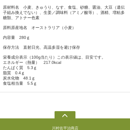
原材料名 小麦、きゅうり、なす、食塩、砂糖、醤油、大豆（遺伝
子組み換えでない）、生姜／調味料（アミノ酸等）、酒精、増粘多
糖類、アトナー色素
原料原産地名 オーストラリア（小麦）
内容量 280ｇ
保存方法 直射日光、高温多湿を避け保存
栄養成分表示（100g当たり）この表示値は、目安です。
エネルギー（熱量） 217.0kcal
たんぱく質 5.3ｇ
脂質 0.4ｇ
炭水化物 48.1ｇ
食塩相当量 5.5ｇ
川村佐平治商店